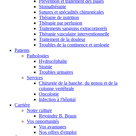
Prévention et traitement des plaies
Stomathérapie
Sutures et spécialités chirurgicales
Thérapie de nutrition
Thérapie par perfusion
Traitements sanguins extracorporels
Thérapie vasculaire interventionnelle
Traitement de la douleur
Troubles de la continence et urologie
Contact
Patients
Pathologies
En dialogue avec B. Braun. Contactez-nous.
Hydrocéphalie
Stomie
Troubles urinaires
Services
Chirurgie de la hanche, du genou et de la
colonne vertébrale
Oncologie
Infection à l'hôpital
Carrière
Notre culture
Rejoindre B. Braun
Vos opportunités
Vos avantages
Nos offres d'emploi