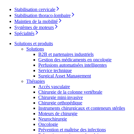
Contactez-nous
Stabilisation cervicale
Stabilisation thoraco-lombaire
Maintien de la mobilité
Systèmes de moteurs
Spécialités
Solutions et produits
Solutions
B2B et partenaires industriels
Gestion des médicaments en oncologie
Perfusions automatisées intelligentes
Catalogue de produits
Service technique
Surgical Asset Management
Trouvez le produit que vous recherchez. Visitez le catalogue
Thérapies
de produits B. Braun avec notre portefeuille complet.
Accès vasculaire
Chirurgie de la colonne vertébrale
Pôle d’innovation
Chirurgie mini-invasive
Chirurgie orthopédique
Stimulons ensemble l’innovation dans la technologie
Instruments chirurgicaux et conteneurs stériles
médicale. Apprenez-en plus sur notre centre d’innovation et
Moteurs de chirurgie
présentez votre idée.
Neurochirurgie
Oncologie
Prévention et maîtrise des infections