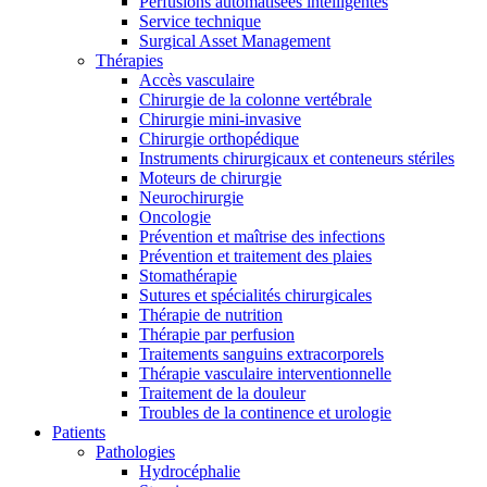
Perfusions automatisées intelligentes
Service technique
Surgical Asset Management
Thérapies
Accès vasculaire
Chirurgie de la colonne vertébrale
Chirurgie mini-invasive
Chirurgie orthopédique
Instruments chirurgicaux et conteneurs stériles
Moteurs de chirurgie
Neurochirurgie
Oncologie
Prévention et maîtrise des infections
Prévention et traitement des plaies
Stomathérapie
Sutures et spécialités chirurgicales
Thérapie de nutrition
Thérapie par perfusion
Traitements sanguins extracorporels
Thérapie vasculaire interventionnelle
Traitement de la douleur
Troubles de la continence et urologie
Patients
Pathologies
Hydrocéphalie