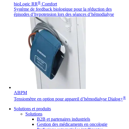
®
bioLogic RR
Comfort
Système de feedback biologique pour la réduction des
épisodes d’hypotension lors des séances d’hémodialyse
ABPM
®
Tensiomètre en option pour appareil d’hémodialyse Dialog+
Solutions et produits
Solutions
B2B et partenaires industriels
Gestion des médicaments en oncologie