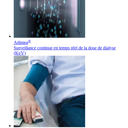
®
Adimea
Contact
Surveillance continue en temps réel de la dose de dialyse
(Kt/V)
En dialogue avec B. Braun. Contactez-nous.