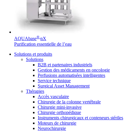
®
AQUAbase
nX
Purification essentielle de l’eau
Contact
Solutions et produits
En dialogue avec B. Braun. Contactez-nous.
Solutions
B2B et partenaires industriels
Gestion des médicaments en oncologie
Perfusions automatisées intelligentes
Service technique
Surgical Asset Management
Thérapies
Accès vasculaire
Chirurgie de la colonne vertébrale
Chirurgie mini-invasive
Chirurgie orthopédique
Instruments chirurgicaux et conteneurs stériles
Moteurs de chirurgie
Neurochirurgie