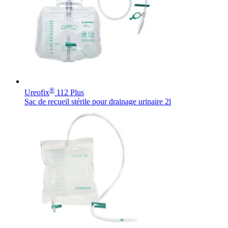
Contact
®
Ureofix
112 Plus
En dialogue avec B. Braun. Contactez-nous.
Sac de recueil stérile pour drainage urinaire 2l