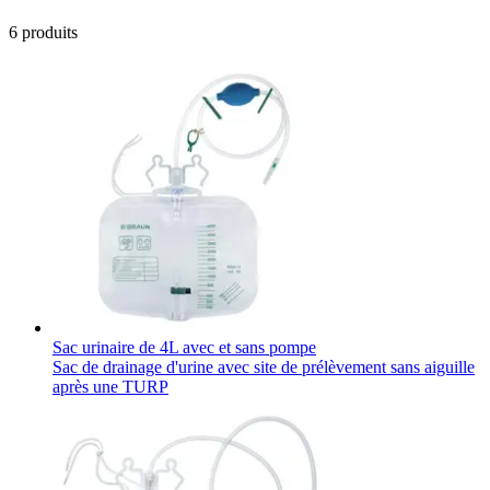
Contactez-nous
6
produits
Catalogue de produits
Trouvez le produit que vous recherchez. Visitez le catalogue
de produits B. Braun avec notre portefeuille complet.
Pôle d’innovation
Sac urinaire de 4L avec et sans pompe
Sac de drainage d'urine avec site de prélèvement sans aiguille
Stimulons ensemble l’innovation dans la technologie
après une TURP
médicale. Apprenez-en plus sur notre centre d’innovation et
présentez votre idée.