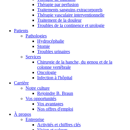
Thérapie par perfusion
Traitements sanguins extracorporels
Thérapie vasculaire interventionnelle
Traitement de la douleur
Troubles de la continence et urologie
Patients
Pathologies
Hydrocéphalie
Stomie
Troubles urinaires
Services
Chirurgie de la hanche, du genou et de la
colonne vertébrale
Oncologie
Infection à l'hôpital
Carrière
Notre culture
Rejoindre B. Braun
Vos opportunités
Vos avantages
Nos offres d'emploi
À propos
Entreprise
Activités et chiffres clés
Vision et valeurs