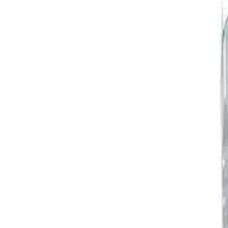
Accueil
SOL-CAN A 810 PET 4‚7 L
Retour