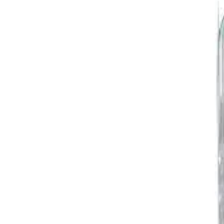
Accueil
SOL-CAN A 475 PET 4‚7 L
Retour