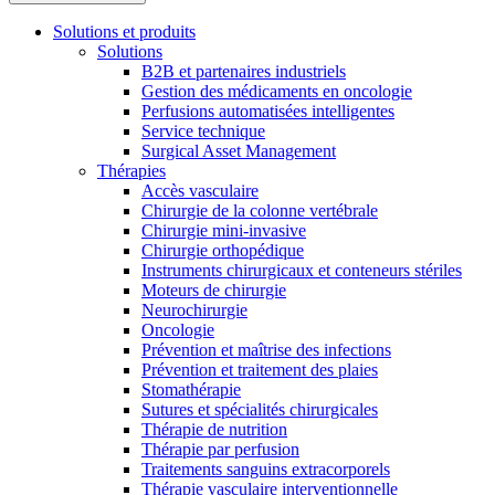
Solutions et produits
Solutions
B2B et partenaires industriels
Gestion des médicaments en oncologie
Perfusions automatisées intelligentes
Service technique
Surgical Asset Management
Thérapies
Contact
Accès vasculaire
Chirurgie de la colonne vertébrale
En dialogue avec B. Braun. Contactez-nous.
Chirurgie mini-invasive
Chirurgie orthopédique
Instruments chirurgicaux et conteneurs stériles
Moteurs de chirurgie
Neurochirurgie
Oncologie
Prévention et maîtrise des infections
Prévention et traitement des plaies
Stomathérapie
Sutures et spécialités chirurgicales
Thérapie de nutrition
Thérapie par perfusion
Traitements sanguins extracorporels
Thérapie vasculaire interventionnelle