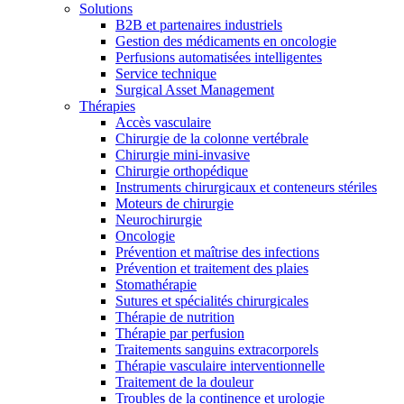
Solutions
B2B et partenaires industriels
Gestion des médicaments en oncologie
Perfusions automatisées intelligentes
Service technique
Surgical Asset Management
Thérapies
Accès vasculaire
Chirurgie de la colonne vertébrale
Contact
Chirurgie mini-invasive
Chirurgie orthopédique
En dialogue avec B. Braun. Contactez-nous.
Instruments chirurgicaux et conteneurs stériles
Moteurs de chirurgie
Neurochirurgie
Oncologie
Prévention et maîtrise des infections
Prévention et traitement des plaies
Stomathérapie
Sutures et spécialités chirurgicales
Thérapie de nutrition
Thérapie par perfusion
Traitements sanguins extracorporels
Thérapie vasculaire interventionnelle
Traitement de la douleur
Troubles de la continence et urologie