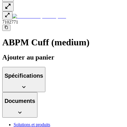
Contactez-nous
7102771
ABPM Cuff (medium)
Ajouter au panier
Catalogue de produits
Spécifications
Trouvez le produit que vous recherchez. Visitez le catalogue
de produits B. Braun avec notre portefeuille complet.
Pôle d’innovation
Stimulons ensemble l’innovation dans la technologie
Documents
médicale. Apprenez-en plus sur notre centre d’innovation et
présentez votre idée.
Solutions et produits