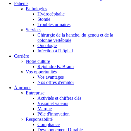
Patients
Pathologies
Hydrocéphalie
Stomie
Troubles urinaires
Services
Chirurgie de la hanche, du genou et de la
colonne vertébrale
Oncologie
Infection à l'hôpital
Carrière
Notre culture
Rejoindre B. Braun
Vos opportunités
Vos avantages
Nos offres d'emploi
À propos
Entreprise
Activités et chiffres clés
Vision et valeurs
Marque
Pôle d'innovation
Responsabilité
Compliance
Développement Durable