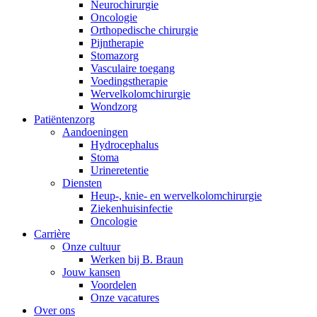
Neurochirurgie
Oncologie
Orthopedische chirurgie
Pijntherapie
Stomazorg
Vasculaire toegang
Voedingstherapie
Wervelkolomchirurgie
Contact
Wondzorg
Patiëntenzorg
In dialoog met B. Braun. Neem contact met ons op.
Aandoeningen
​​Hydrocephalus
Stoma
Urineretentie
Diensten
Heup-, knie- en wervelkolomchirurgie
Ziekenhuisinfectie
Oncologie
Carrière
Onze cultuur
Werken bij B. Braun
Jouw kansen
Voordelen
Onze vacatures
Over ons