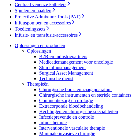
Contact
Centraal veneuze katheters
Spuiten en naalden
Protective Admixture Tools (PAT)
Infuuspompen en accessoires
Toedieningssets
Infusie- en transfusie-accessoires
Oplossingen en producten
Oplossingen
B2B en industriepartners​
Medicatiemanagement voor oncologie
Slim infuusmanagement
Productcatalogus
Surgical Asset Management
Technische dienst
Vind het product dat u zoekt. Bezoek de productcatalogus van
Therapieën
B. Braun met ons complete portfolio.
Innovatiehub
Chirurgische boor- en zaagapparatuur
Chirurgische instrumenten en steriele containers
Laten we samen innovatie in de medische technologie
Continentiezorg en urologie
stimuleren. Kom meer te weten over onze innovatiehub en
Extracorporale bloedbehandeling
presenteer uw idee.
Hechtingen en chirurgische specialiteiten
Infectiepreventie en controle
Infuustherapie
Interventionele vasculaire therapie
Minimale invasieve chirurgie