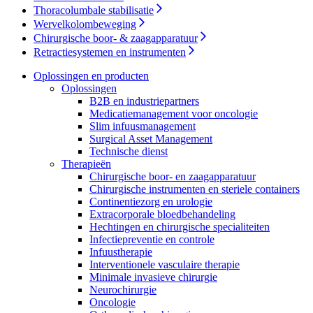
Contact
Thoracolumbale stabilisatie
Wervelkolombeweging
Chirurgische boor- & zaagapparatuur
Retractiesystemen en instrumenten
Oplossingen en producten
Oplossingen
B2B en industriepartners​
Medicatiemanagement voor oncologie
Slim infuusmanagement
Surgical Asset Management
Technische dienst
Productcatalogus
Therapieën
Chirurgische boor- en zaagapparatuur
Vind het product dat u zoekt. Bezoek de productcatalogus van
Chirurgische instrumenten en steriele containers
B. Braun met ons complete portfolio.
Continentiezorg en urologie
Innovatiehub
Extracorporale bloedbehandeling
Hechtingen en chirurgische specialiteiten
Laten we samen innovatie in de medische technologie
Infectiepreventie en controle
stimuleren. Kom meer te weten over onze innovatiehub en
Infuustherapie
presenteer uw idee.
Interventionele vasculaire therapie
Minimale invasieve chirurgie
Neurochirurgie
Oncologie