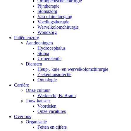
Orthopedische chirurgie
Pijntherapie
Stomazorg
Vasculaire toegang
Voedingstherapie
Wervelkolomchirurgie
Wondzorg
Patiëntenzorg
Contact
Aandoeningen
​​Hydrocephalus
In dialoog met B. Braun. Neem contact met ons op.
Stoma
Urineretentie
Diensten
Heup-, knie- en wervelkolomchirurgie
Ziekenhuisinfectie
Oncologie
Carrière
Onze cultuur
Werken bij B. Braun
Jouw kansen
Voordelen
Onze vacatures
Over ons
Organisatie
Feiten en cijfers