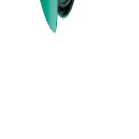
performances efficaces et
manipulation facile
Mise en œuvre efficace
La membrane améliorée en polysulfone assure une bonne
élimination des toxines urémiques, permettant aux patients
d’atteindre efficacement leurs objectifs de HD.
Manipulation facile
Élimination efficace de l’air avec un volume d’amorçage de 300ml
seulement. De nouveaux emballages faciles à ouvrir et des bouchons
améliorés aident les infirmiers à préparer et exécuter le traitement de
manière simple et efficace.
Lire plus
Articles